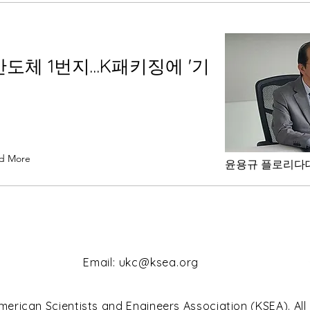
도체 1번지…K패키징에 '기
d More
윤용규 플로리다
Email:
ukc@ksea.org
6
rican Scientists and Engineers Association (KSEA). All