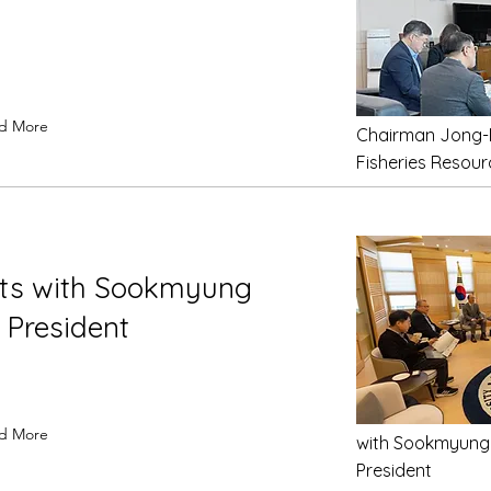
d More
Chairman Jong-D
Fisheries Resou
ets with Sookmyung
 President
d More
with Sookmyung 
President